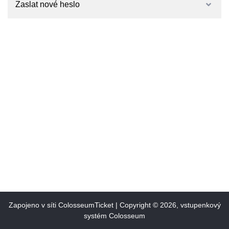
Zaslat nové heslo
Zapojeno v síti
ColosseumTicket
|
Copyright ©
2026,
vstupenkový
systém Colosseum