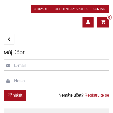
O DIVADLE
OCHOTNICKÝ SPOLEK
KONTAKT
0
Můj účet
E-mail
Heslo
Přihlásit
Nemáte účet?
Registrujte se