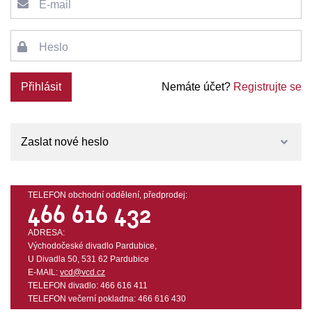
E-mail
Heslo
Přihlásit
Nemáte účet?
Registrujte se
Zaslat nové heslo
TELEFON obchodní oddělení, předprodej:
466 616 432
ADRESA:
Východočeské divadlo Pardubice,
U Divadla 50, 531 62 Pardubice
E-MAIL:
vcd@vcd.cz
TELEFON divadlo: 466 616 411
TELEFON večerní pokladna: 466 616 430