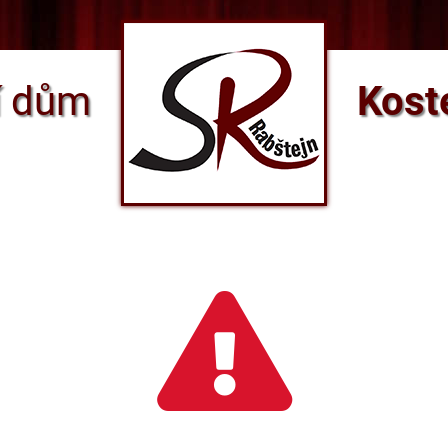
í
dům
Kost