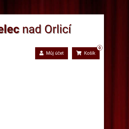
elec
nad Orlicí
0
Můj účet
Košík