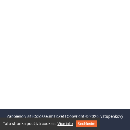
Zapojeno v síti
ColosseumTicket
|
Copyright ©
2026,
vstupenkový
systém Colosseum
Tato stránka používá cookies.
Více info
Souhlasím