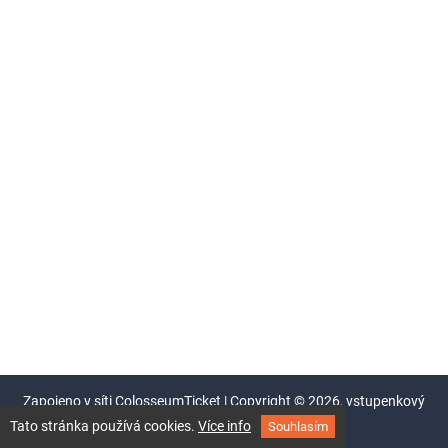
Zapojeno v síti
ColosseumTicket
|
Copyright ©
2026,
vstupenkový
systém Colosseum
Tato stránka používá cookies.
Více info
Souhlasím